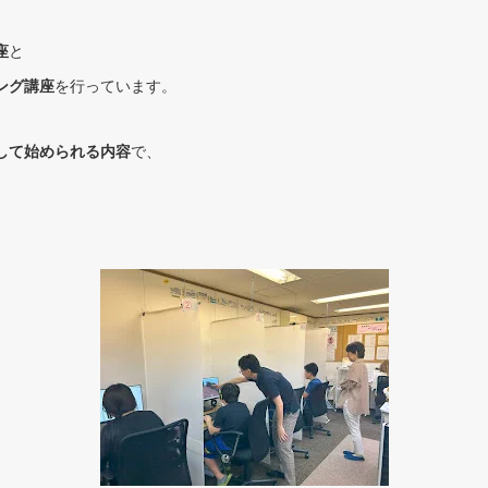
座
と
ング講座
を行っています。
して始められる内容
で、
、