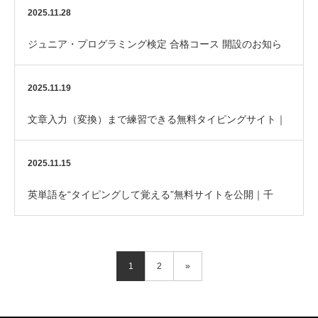
クラ対応｜はなまるパソコン教室
2025.11.28
ジュニア・プログラミング検定 合格コース 開設のお知ら
せ
2025.11.19
文章入力（変換）まで練習できる無料タイピングサイト｜
日本タイピング協会公認の学習ツール
2025.11.15
英単語を“タイピングして覚える”無料サイトを公開｜千
葉・松戸のはなまるパソコン教室オリジナル教材
1
2
»