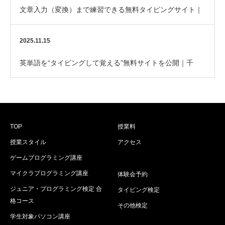
文章入力（変換）まで練習できる無料タイピングサイト｜
日本タイピング協会公認の学習ツール
2025.11.15
英単語を“タイピングして覚える”無料サイトを公開｜千
葉・松戸のはなまるパソコン教室オリジナル教材
TOP
授業料
授業スタイル
アクセス
ゲームプログラミング講座
マイクラプログラミング講座
体験会予約
ジュニア・プログラミング検定 合
タイピング検定
格コース
その他検定
学生対象パソコン講座