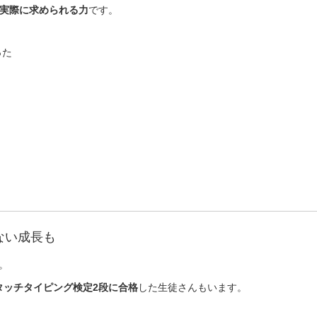
実際に求められる力
です。
った
ない成長も
。
タッチタイピング検定2段に合格
した生徒さんもいます。